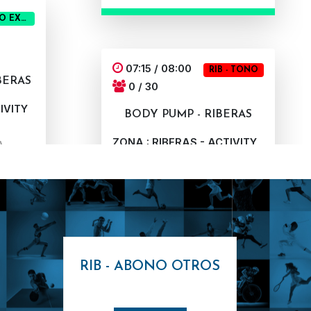
RIB - CDO EXPRESS
07:15 / 08:00
RIB - TONO
BERAS
0 / 30
IVITY
BODY PUMP - RIBERAS
ZONA : RIBERAS - ACTIVITY
A
STUDIO 1
MONITOR : NAROA
GENÉRICA DE ACTIVIDADES COLECTIVAS
08:15 /
GENÉRICA DE ACTIVIDADES COLECTIVAS
MP -
RIB - ABONO OTROS
09:00
0 / 30
IVITY