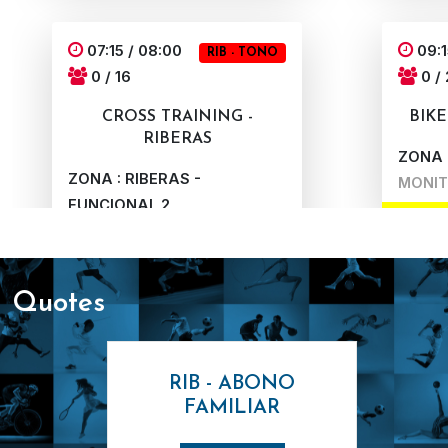
07:15 / 08:00
09:1
RIB - TONO
0 / 16
0 / 
CROSS TRAINING -
BIKE
RIBERAS
ZONA :
ZONA : RIBERAS -
MONIT
FUNCIONAL 2
MONITOR : ION GOROSTIDI
10:15
quotes
0 /
07:15 / 08:05
RIB - CARDIO
0 / 27
RIB - ABONO
ZONA :
BIKE VIRTUAL - RIBERAS
FAMILIAR
MONIT
ZONA : RIBERAS - SALA BIKE