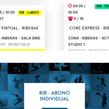
09:30 /
5 / 10:05
10:00
RIB - CARDIO
27
0 / 16
 VIRTUAL - RIBERAS
CORE EXPRESS - RI
 RIBERAS - SALA BIKE
ZONA : RIBERAS - ACT
OR : MONITOR/A
STUDIO 1
MONITOR : MONITOR/
 / 11:05
RIB - CARDIO
 29
10:15 / 11:00
0 / 30
BIKE - RIBERAS
VIRTUAL BODYPU
RIB - ABONO
 RIBERAS - SALA BIKE
RIBERAS
INDIVIDUAL
OR : IBON
ZONA : RIBERAS - ACT