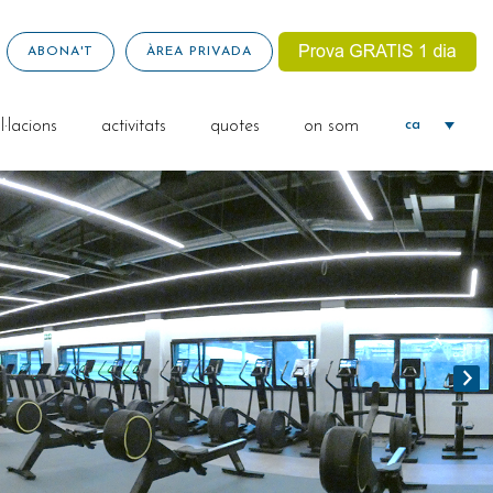
ABONA'T
ÀREA PRIVADA
l·lacions
activitats
quotes
on som
ca