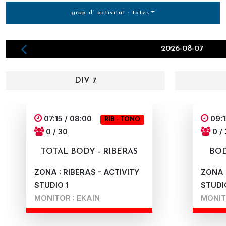
grup d´ activitat : totes
2026-08-07
DIV 7
07:15 / 08:00
09:1
RIB - TONO
0 / 30
0 /
TOTAL BODY - RIBERAS
BOD
ZONA : RIBERAS - ACTIVITY
ZONA :
STUDIO 1
STUDI
MONITOR : EKAIN
MONIT