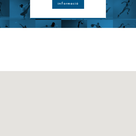
informació
STUDIO 1
MONITOR : MONITOR/
 / 11:05
GENÉRICA DE ACTIVIDADES COLECTIVAS
 30
TUAL BODYPUMP -
10:15 / 11:05
RIB -
RIBERAS
0 / 29
 RIBERAS - ACTIVITY
BIKE - RIBERA
O 1
OR : MONITOR/A
ZONA : RIBERAS - SAL
MONITOR : JIMMY
 / 12:00
RIB - TONO
16
11:15 / 12:00
RIB 
0 / 16
ROSS TRAINING -