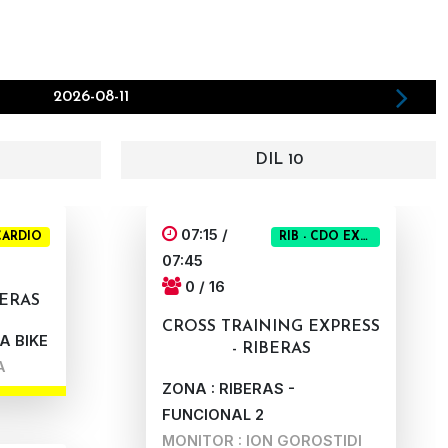
2026-08-11
DIL 10
07:15 /
 CARDIO
RIB - CDO EXPRESS
07:45
0 / 16
BERAS
CROSS TRAINING EXPRESS
A BIKE
- RIBERAS
A
ZONA : RIBERAS -
FUNCIONAL 2
MONITOR : ION GOROSTIDI