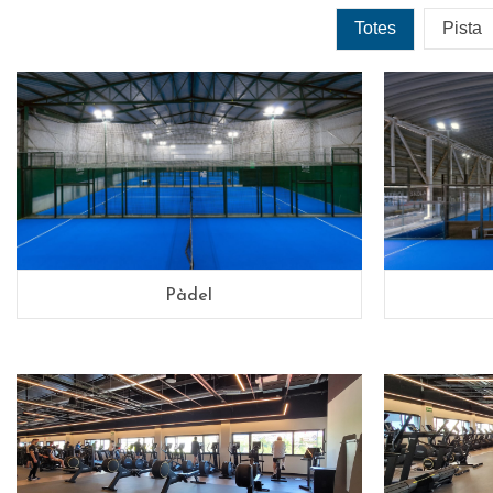
Totes
Pista
Pàdel