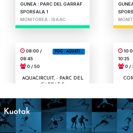
GUNEA : PARC DEL GARRAF
GUNEA
SPORSALA 1
SPORS
MONITOREA : ISAAC
MONIT
08:00 /
10:0
PDG - AQUÀTIQUES
08:45
10:25
0 / 50
0 /
AQUACIRCUIT, - PARC DEL
COR
GARRAF S
GUNEA : PARC DEL GARRAF
GUNEA
SPORPISCINA
SPORS
kuotak
MONITOREA : MARTA
MONIT