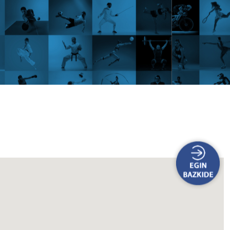
09:30 /
CARDIO
PDG - AQUÀTIQUES
10:15
0 / 50
RC DEL
AQUATONO, - PARC DEL
GARRAF S
ARRAF
GUNEA : PARC DEL GARRAF
R
SPORPISCINA
MONITOREA : TONI
09:30 / 10:25
PDG - CARDIO
0 / 30
BIKE_ - PARC DEL GARRAF
S