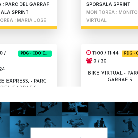
 : PARC DEL GARRAF
SPORSALA SPRINT
ALA SPRINT
MONITOREA : MONITO
OREA : MARIA JOSE
VIRTUAL
0 /
11:00 / 11:44
PDG - CDO EXPRESS
PDG - 
0 / 30
 24
BIKE VIRTUAL - PA
GARRAF S
E EXPRESS, - PARC
DEL GARRAF S
GUNEA : PARC DEL G
 : PARC DEL GARRAF
SPORSALA SPRINT
ALA 1
MONITOREA : MONITO
OREA : ROTATIU
VIRTUAL