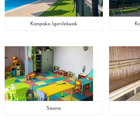
Kanpoko Igerilekuak
Ka
Sauna