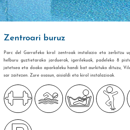
zentroari buruz
Parc del Garrafeko kirol zentroak instalazio eta zerbitzu u
helburu guztietarako jarduerak, igerilekuak, padeleko 8 pis
jatetxea eta doako aparkaleku handi bat aurkituko dituzu, Vila
sar zaitezen. Zure osasun, aisialdi eta kirol instalazioak.