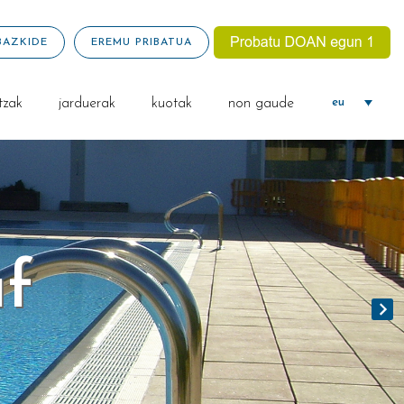
BAZKIDE
EREMU PRIBATUA
tzak
jarduerak
kuotak
non gaude
eu
af