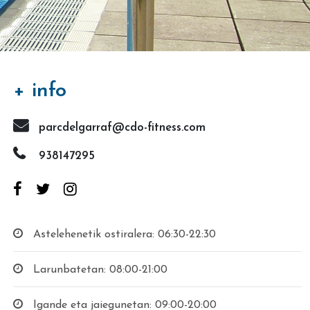
+ info
parcdelgarraf@cdo-fitness.com
938147295
Astelehenetik ostiralera: 06:30-22:30
Larunbatetan: 08:00-21:00
Igande eta jaiegunetan: 09:00-20:00