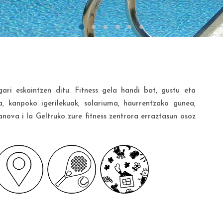
gari eskaintzen ditu. Fitness gela handi bat, gustu eta
ta, kanpoko igerilekuak, solariuma, haurrentzako gunea,
nova i la Geltruko zure fitness zentrora erraztasun osoz