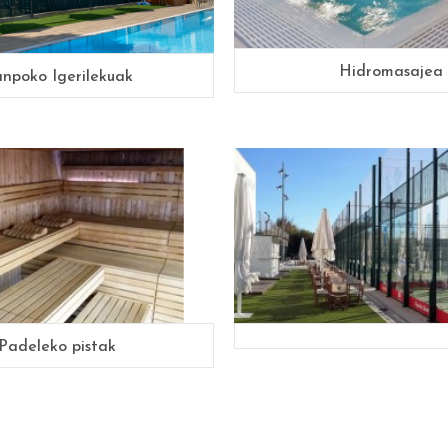
Hidromasajea
npoko Igerilekuak
Padeleko pistak