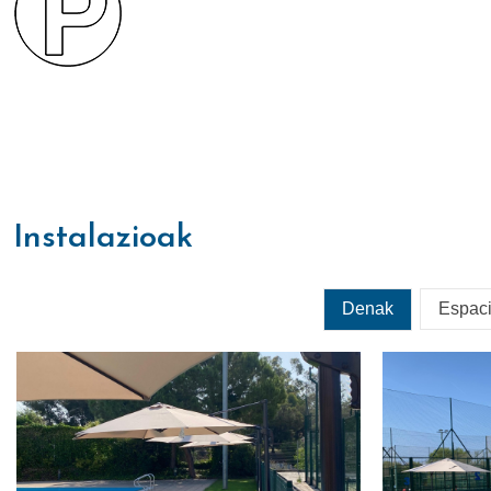
instalazioak
Denak
Espaci