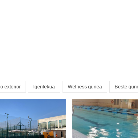
o exterior
Igerilekua
Welness gunea
Beste gun