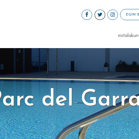
EGIN 
instalakun
arc del Garr