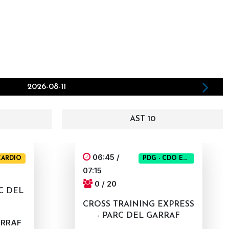
2026-08-11
AST 10
06:45 /
CARDIO
PDG - CDO EXPRESS
07:15
0 / 20
RC DEL
CROSS TRAINING EXPRESS
- PARC DEL GARRAF
ARRAF