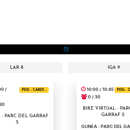
LAR 8
IGA 9
0 /
10:00 / 10:45
PDG - CARDIO
PDG - 
0 / 30
 30
BIKE VIRTUAL - PA
GARRAF S
 - PARC DEL GARRAF
S
GUNEA : PARC DEL G