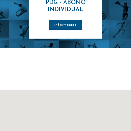
PDG - ABONO
INDIVIDUAL
0 / 11:30
12:00 / 12:45
PDG - TONO
PDG - 
 45
0 / 30
informazioa
Y PUMP - PARC DEL
BIKE VIRTUAL - PA
GARRAF S
GARRAF S
 : PARC DEL GARRAF
GUNEA : PARC DEL G
ALA 1
SPORSALA SPRINT
OREA : ROTATIU
MONITOREA : MONITO
VIRTUAL
 / 12:30
PDG - CARDIO
 30
VIRTUAL - PARC DEL
GARRAF S