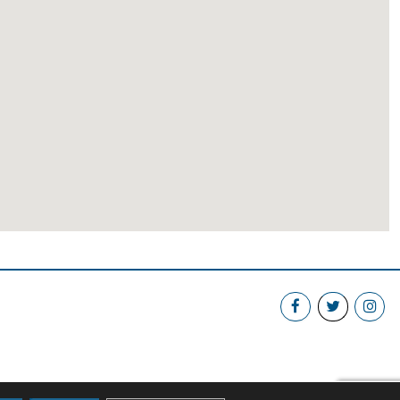
GUNEA : PARC DEL GARRAF
SPORSALA SPRINT
MONITOREA : RAFA
09:30 / 10:25
PDG - TONO
0 / 45
BODY PUMP - PARC DEL
GARRAF S
GUNEA : PARC DEL GARRAF
SPORSALA 1
MONITOREA : MORENO