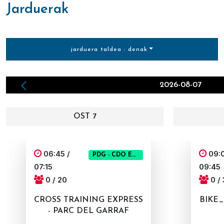
jarduerak
jarduera taldea : denak
2026-08-07
OST 7
06:45 /
09:0
PDG - CDO EXPRESS
07:15
09:45
0 / 20
0 /
CROSS TRAINING EXPRESS
BIKE_
- PARC DEL GARRAF