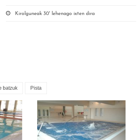
Kirolguneak 30' lehenago ixten dira
e batzuk
Pista