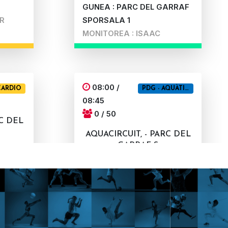
GUNEA : PARC DEL GARRAF
R
SPORSALA 1
MONITOREA : ISAAC
08:00 /
CARDIO
PDG - AQUÀTIQUES
08:45
0 / 50
RC DEL
AQUACIRCUIT, - PARC DEL
GARRAF S
ARRAF
GUNEA : PARC DEL GARRAF
R
SPORPISCINA
MONITOREA : OLGA