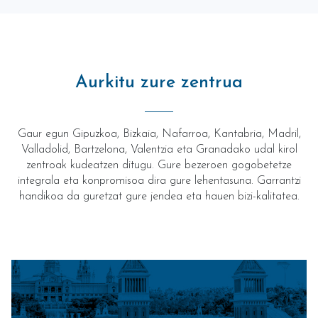
Aurkitu zure zentrua
Gaur egun Gipuzkoa, Bizkaia, Nafarroa, Kantabria, Madril,
Valladolid, Bartzelona, Valentzia eta Granadako udal kirol
zentroak kudeatzen ditugu. Gure bezeroen gogobetetze
integrala eta konpromisoa dira gure lehentasuna. Garrantzi
handikoa da guretzat gure jendea eta hauen bizi-kalitatea.