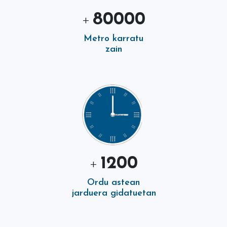
80000
+
Metro karratu
zain
1200
+
Ordu astean
jarduera gidatuetan