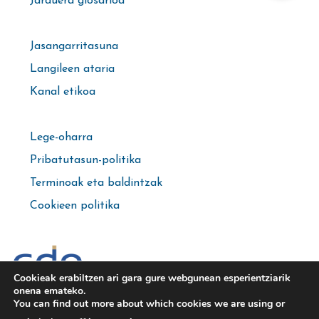
Jarduera glosarioa
Jasangarritasuna
Langileen ataria
Kanal etikoa
Lege-oharra
Pribatutasun-politika
Terminoak eta baldintzak
Cookieen politika
Cookieak erabiltzen ari gara gure webgunean esperientziarik
Kirol-zentroen kudeaketa
onena emateko.
You can find out more about which cookies we are using or