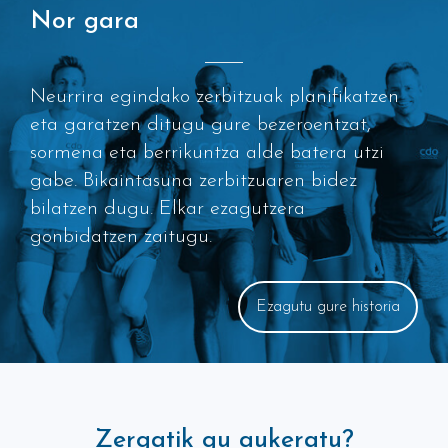
Nor gara
Neurrira egindako zerbitzuak planifikatzen
eta garatzen ditugu gure bezeroentzat,
sormena eta berrikuntza alde batera utzi
gabe. Bikaintasuna zerbitzuaren bidez
bilatzen dugu. Elkar ezagutzera
gonbidatzen zaitugu.
Ezagutu gure historia
Zergatik gu aukeratu?