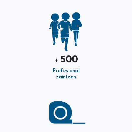
500
+
Profesional
zaintzen