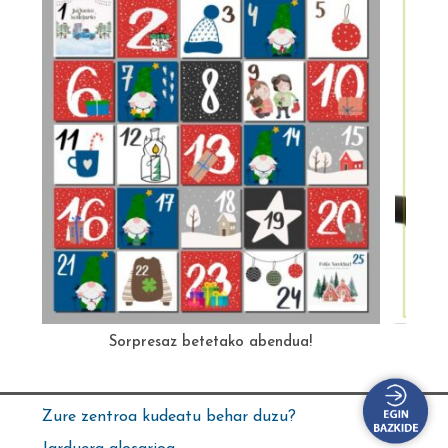
Sorpresaz betetako abendua!
Zure zentroa kudeatu behar duzu?