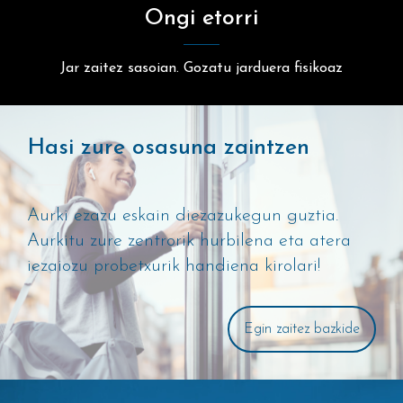
Ongi etorri
Jar zaitez sasoian. Gozatu jarduera fisikoaz
Hasi zure osasuna zaintzen
Aurki ezazu eskain diezazukegun guztia.
Aurkitu zure zentrorik hurbilena eta atera
iezaiozu probetxurik handiena kirolari!
Egin zaitez bazkide