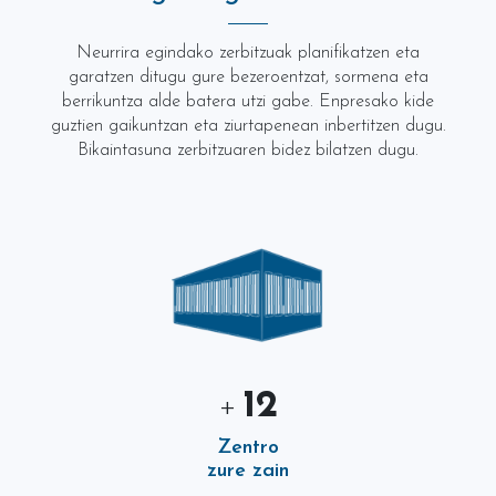
Neurrira egindako zerbitzuak planifikatzen eta
garatzen ditugu gure bezeroentzat, sormena eta
berrikuntza alde batera utzi gabe. Enpresako kide
guztien gaikuntzan eta ziurtapenean inbertitzen dugu.
Bikaintasuna zerbitzuaren bidez bilatzen dugu.
12
+
Zentro
zure zain