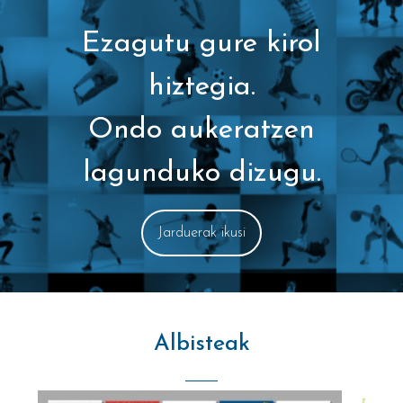
Ezagutu gure kirol
hiztegia.
Ondo aukeratzen
lagunduko dizugu.
Jarduerak ikusi
Albisteak