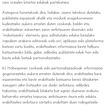
sare sozialen bitartez edukiak partekatzea.
Kategoria honetakoak dira, halaber, izaera teknikoa dutelako,
publizitate-espazioak ahalik eta modurik eraginkorrenean
kudeatzeko aukera ematen duten cookieak, baldin eta,
erabiltzaileari eskaintzen zaion zerbitzuaren diseinuko edo
“maketazioko” elementu gisa, editatutako edukia bezalako
irizpideen arabera editoreak web-orri, aplikazio edo plataforma
batean sartu baditu, erabiltzaileen informazioa beste helburu
batzuetarako bildu gabe, adibidez, publizitate-eduki hori edo
beste eduki batzuk pertsonalizatzeko.
b) Hobespenen cookieak edo pertsonalizaziokoak: informazioa
gogorarazteko aukera ematen dutenak dira, erabiltzailea bere
esperientzia eta beste erabiltzaile batzuena bereiz ditzaketen
ezaugarri jakin batzuekin sar dadin zerbitzura; adibidez,
hizkuntza, erabiltzaileak bilaketa bat egiten duenean erakutsi
beharreko emaitza kopurua, zerbitzuaren itxura edo edukia,
erabiltzailea zerbitzura sartzeko erabiltzen duen nabigatzaile-