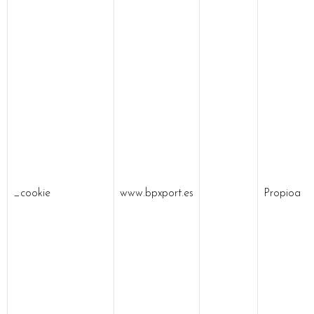
_cookie
www.bpxport.es
Propioa