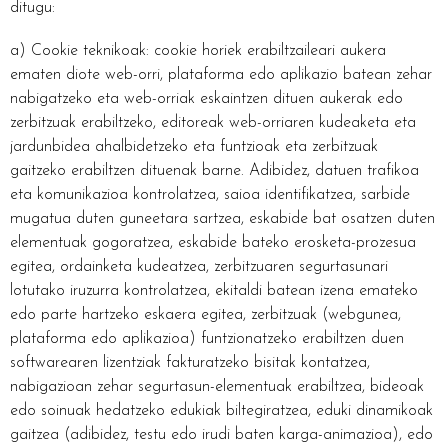
ditugu:
a) Cookie teknikoak: cookie horiek erabiltzaileari aukera
ematen diote web-orri, plataforma edo aplikazio batean zehar
nabigatzeko eta web-orriak eskaintzen dituen aukerak edo
zerbitzuak erabiltzeko, editoreak web-orriaren kudeaketa eta
jardunbidea ahalbidetzeko eta funtzioak eta zerbitzuak
gaitzeko erabiltzen dituenak barne. Adibidez, datuen trafikoa
eta komunikazioa kontrolatzea, saioa identifikatzea, sarbide
mugatua duten guneetara sartzea, eskabide bat osatzen duten
elementuak gogoratzea, eskabide bateko erosketa-prozesua
egitea, ordainketa kudeatzea, zerbitzuaren segurtasunari
lotutako iruzurra kontrolatzea, ekitaldi batean izena emateko
edo parte hartzeko eskaera egitea, zerbitzuak (webgunea,
plataforma edo aplikazioa) funtzionatzeko erabiltzen duen
softwarearen lizentziak fakturatzeko bisitak kontatzea,
nabigazioan zehar segurtasun-elementuak erabiltzea, bideoak
edo soinuak hedatzeko edukiak biltegiratzea, eduki dinamikoak
gaitzea (adibidez, testu edo irudi baten karga-animazioa), edo