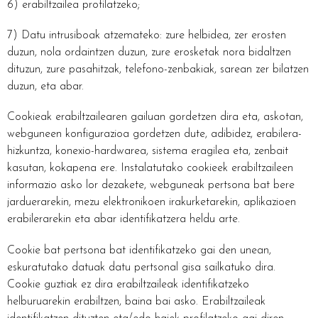
6) erabiltzailea profilatzeko;
7) Datu intrusiboak atzemateko: zure helbidea, zer erosten
duzun, nola ordaintzen duzun, zure erosketak nora bidaltzen
dituzun, zure pasahitzak, telefono-zenbakiak, sarean zer bilatzen
duzun, eta abar.
Cookieak erabiltzailearen gailuan gordetzen dira eta, askotan,
webguneen konfigurazioa gordetzen dute, adibidez, erabilera-
hizkuntza, konexio-hardwarea, sistema eragilea eta, zenbait
kasutan, kokapena ere. Instalatutako cookieek erabiltzaileen
informazio asko lor dezakete, webguneak pertsona bat bere
jarduerarekin, mezu elektronikoen irakurketarekin, aplikazioen
erabilerarekin eta abar identifikatzera heldu arte.
Cookie bat pertsona bat identifikatzeko gai den unean,
eskuratutako datuak datu pertsonal gisa sailkatuko dira.
Cookie guztiak ez dira erabiltzaileak identifikatzeko
helburuarekin erabiltzen, baina bai asko. Erabiltzaileak