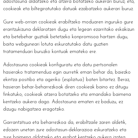
adostasuna aldatzeko eta atzera botatzeko aukerari buruz; eta,
cookieak eta biltegiratutako datuak ezabatzeko aukerari buruz.
Gure web-orrian cookieak erabiltzeko moduaren inguruko gure
erantzukizuna deklaratzen dugu eta legean ezarritako eskakizun
eta betebehar guztiak betetzeko konpromisoa hartzen dugu,
baita webguneari lotuta eskuratutako datu guztien
tratamenduari buruzko kontuak emateko ere.
Adostasuna cookieak konfiguratu eta datu pertsonalen
hasierako tratamendua egin aurretik eman behar da, baiezko
ekintza positibo eta ageriko (esplizitua) baten bitartez. Beraz,
hasieran behar-beharrezkoak diren cookieak baino ez ditugu
finkatuko; cookieak atzera botatzeko eta emandako baimena
kentzeko aukera dago. Adostasuna ematen ez baduzu, ez
dizugu nabigatzea eragotziko.
Garrantzitsua eta beharrezkoa da, erabiltzaile zaren aldetik,
edozein unetan zure adostasun-deklarazioa eskuratzeko eta
zure baimena aldatzeko eta erabat kentzeko aukera izatea.