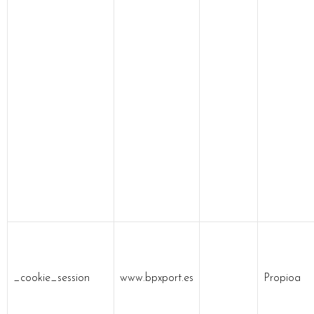
_cookie_session
www.bpxport.es
Propioa