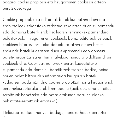
bagara, cookie propioen eta hirugarrenen cookieen artean
bereiz dezakegu.
Cookie propioak dira editoreak berak kudeatzen duen eta
erabiltzaileak eskatutako zerbitzua eskaintzen duen ekipamendu
edo domeinu batetik erabiltzailearen terminal-ekipamendura
bidalitakoak. Hirugarrenen cookieak, berriz, editoreak ez baizik
cookieen bitartez lortutako datuak tratatzen dituen beste
erakunde batek kudeatzen duen ekipamendu edo domeinu
batetik erabiltzailearen terminal-ekipamendura bidaltzen diren
cookieak dira. Cookieak editoreak berak kudeatutako
ekipamendu edo domeinu batetik zerbitzatzen badira, baina
horien bidez biltzen den informazioa hirugarren batek
kudeatzen badu, ezin dira cookie propiotzat hartu hirugarrenak
bere helburuetarako erabiltzen baditu (adibidez, ematen dituen
zerbitzuak hobetzeko edo beste erakunde batzuen aldeko
publizitate-zerbitzuak emateko).
Helburua kontuan hartzen badugu, honako hauek bereizten