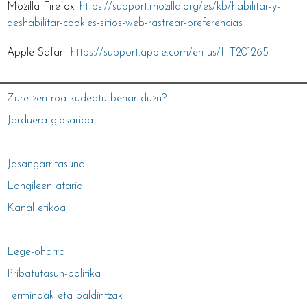
Mozilla Firefox:
https://support.mozilla.org/es/kb/habilitar-y-
deshabilitar-cookies-sitios-web-rastrear-preferencias
Apple Safari:
https://support.apple.com/en-us/HT201265
Zure zentroa kudeatu behar duzu?
Jarduera glosarioa
Jasangarritasuna
Langileen ataria
Kanal etikoa
Lege-oharra
Pribatutasun-politika
Terminoak eta baldintzak