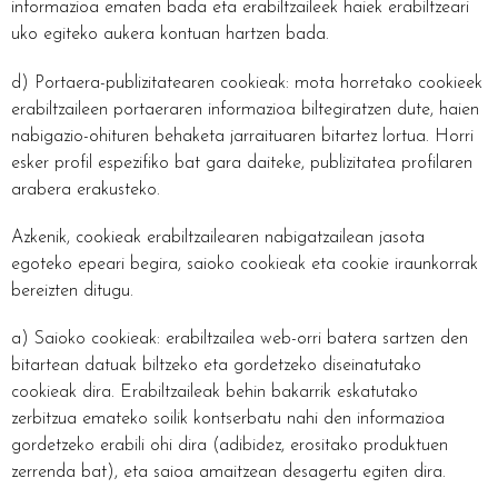
informazioa ematen bada eta erabiltzaileek haiek erabiltzeari
uko egiteko aukera kontuan hartzen bada.
d) Portaera-publizitatearen cookieak: mota horretako cookieek
erabiltzaileen portaeraren informazioa biltegiratzen dute, haien
nabigazio-ohituren behaketa jarraituaren bitartez lortua. Horri
esker profil espezifiko bat gara daiteke, publizitatea profilaren
arabera erakusteko.
Azkenik, cookieak erabiltzailearen nabigatzailean jasota
egoteko epeari begira, saioko cookieak eta cookie iraunkorrak
bereizten ditugu.
a) Saioko cookieak: erabiltzailea web-orri batera sartzen den
bitartean datuak biltzeko eta gordetzeko diseinatutako
cookieak dira. Erabiltzaileak behin bakarrik eskatutako
zerbitzua emateko soilik kontserbatu nahi den informazioa
gordetzeko erabili ohi dira (adibidez, erositako produktuen
zerrenda bat), eta saioa amaitzean desagertu egiten dira.