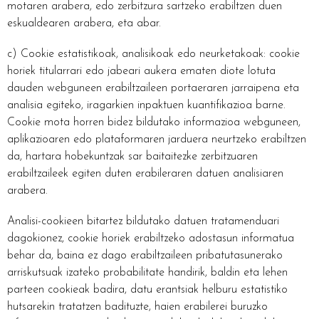
motaren arabera, edo zerbitzura sartzeko erabiltzen duen
eskualdearen arabera, eta abar.
c) Cookie estatistikoak, analisikoak edo neurketakoak: cookie
horiek titularrari edo jabeari aukera ematen diote lotuta
dauden webguneen erabiltzaileen portaeraren jarraipena eta
analisia egiteko, iragarkien inpaktuen kuantifikazioa barne.
Cookie mota horren bidez bildutako informazioa webguneen,
aplikazioaren edo plataformaren jarduera neurtzeko erabiltzen
da, hartara hobekuntzak sar baitaitezke zerbitzuaren
erabiltzaileek egiten duten erabileraren datuen analisiaren
arabera.
Analisi-cookieen bitartez bildutako datuen tratamenduari
dagokionez, cookie horiek erabiltzeko adostasun informatua
behar da, baina ez dago erabiltzaileen pribatutasunerako
arriskutsuak izateko probabilitate handirik, baldin eta lehen
parteen cookieak badira, datu erantsiak helburu estatistiko
hutsarekin tratatzen badituzte, haien erabilerei buruzko