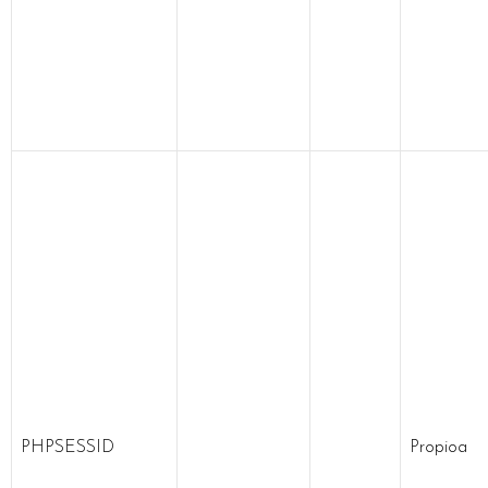
PHPSESSID
Propioa