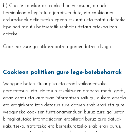
b) Cookie iraunkorrak: cookie horien kasuan, datuek
terminalean biltegiratuta jarraitzen dute, eta cookiearen
arduradunak definitutako epean eskuratu eta tratatu daitezke.
Epe hori minutu batzuetatik zenbait urtetara artekoa izan
daiteke.
Cookieak zure gailutik ezabatzea gomendatzen dizugu.
Cookieen politiken gure lege-betebeharrak
Webgune baten titular gisa eta erabiltzailearentzako
gardentasun- eta leialtasun-eskakizunen arabera, modu garbi,
erraz, osatu eta jarraituan informatzen zaitugu, aukera erreala
eta eraginkorra izan dezazun zure datuen erabilerari eta gure
webguneko cookieen funtzionamenduari buruz; zure gailuetan
biltegiratutako informazioaren erabilerari buruz; zure datuak
irakurtzeko, tratatzeko eta berreskuratzeko erabilerari buruz;