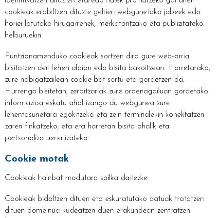
identifikatzen dituzten eta/edo haiek profilatzeko gai diren
cookieak erabiltzen dituzte gehien webgunetako jabeek edo
horiei lotutako hirugarrenek, merkataritzako eta publizitateko
helburuekin.
Funtzionamenduko cookieak sortzen dira gure web-orria
bisitatzen den lehen aldian edo bisita bakoitzean. Horretarako,
zure nabigatzailean cookie bat sortu eta gordetzen da.
Hurrengo bisitetan, zerbitzariak zure ordenagailuan gordetako
informazioa eskatu ahal izango du webgunea zure
lehentasunetara egokitzeko eta zein terminalekin konektatzen
zaren finkatzeko, eta era horretan bisita ahalik eta
pertsonalizatuena izateko.
Cookie motak
Cookieak hainbat modutara sailka daitezke.
Cookieak bidaltzen dituen eta eskuratutako datuak tratatzen
dituen domeinua kudeatzen duen erakundean zentratzen