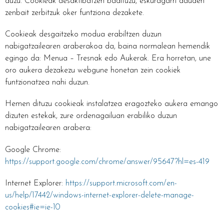
duzu. Cookieak desaktibatzen badituzu, eskuragarri dauden
zenbait zerbitzuk oker funtziona dezakete.
Cookieak desgaitzeko modua erabiltzen duzun
nabigatzailearen araberakoa da, baina normalean hemendik
egingo da: Menua – Tresnak edo Aukerak. Era horretan, une
oro aukera dezakezu webgune honetan zein cookiek
funtzionatzea nahi duzun.
Hemen dituzu cookieak instalatzea eragozteko aukera emango
dizuten estekak, zure ordenagailuan erabiliko duzun
nabigatzailearen arabera:
Google Chrome:
https://support.google.com/chrome/answer/95647?hl=es-419
Internet Explorer:
https://support.microsoft.com/en-
us/help/17442/windows-internet-explorer-delete-manage-
cookies#ie=ie-10