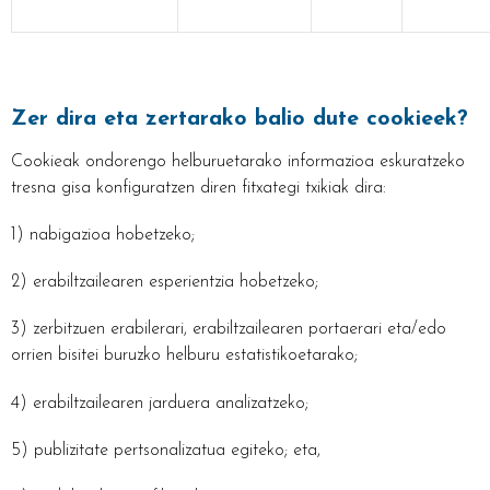
Zer dira eta zertarako balio dute cookieek?
Cookieak ondorengo helburuetarako informazioa eskuratzeko
tresna gisa konfiguratzen diren fitxategi txikiak dira:
1) nabigazioa hobetzeko;
2) erabiltzailearen esperientzia hobetzeko;
3) zerbitzuen erabilerari, erabiltzailearen portaerari eta/edo
orrien bisitei buruzko helburu estatistikoetarako;
4) erabiltzailearen jarduera analizatzeko;
5) publizitate pertsonalizatua egiteko; eta,