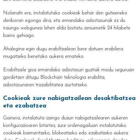
Nolanahi ere, instalatutako cookieak behar den gutxieneko
denboran egongo dira, eta emandako adostasunak ez du
iraungo webgunea lehen aldiz bisitatu zenuenetik 24 hilabete
baino gehiago.
Ahalegina egin dugu erabiltzaileari bere datuen erabilera
mugatzeko benetako aukera emateko.
Erabiltzaile gisa emandako adostasun guztiak modu seguruan
gordetzen ditugu Blockchain teknologia erabilita,
adostasunaren trazabilitatea ziurtatzeko.
Cookieak zure nabigatzailean desaktibatzea
eta ezabatzea
Gainera, instalatuta izango duzun nabigatzailearen aukeren
konfigurazioaren bitartez, zure ordenagailuan instalatutako
cookieak baimentzeko, blokeatzeko edo ezabatzeko aukera