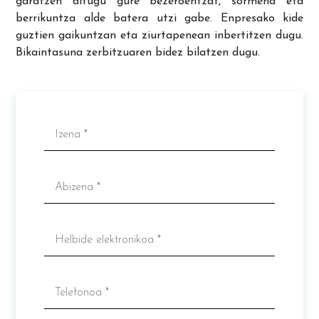
garatzen ditugu gure bezeroentzat, sormena eta
berrikuntza alde batera utzi gabe. Enpresako kide
guztien gaikuntzan eta ziurtapenean inbertitzen dugu.
Bikaintasuna zerbitzuaren bidez bilatzen dugu.