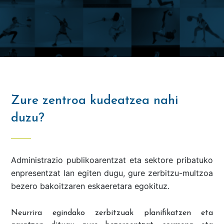
Zure zentroa kudeatzea nahi
duzu?
Administrazio publikoarentzat eta sektore pribatuko
enpresentzat lan egiten dugu, gure zerbitzu-multzoa
bezero bakoitzaren eskaeretara egokituz.
Neurrira egindako zerbitzuak planifikatzen eta