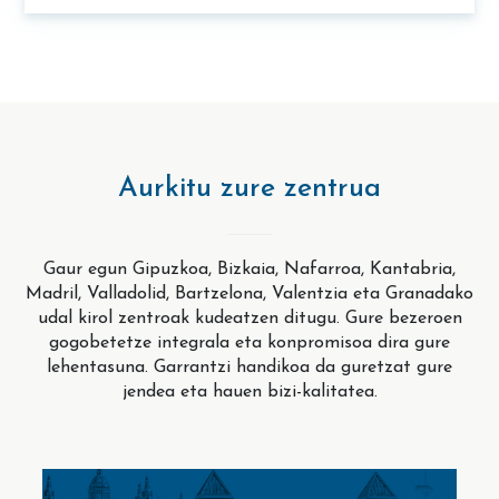
Aurkitu zure zentrua
Gaur egun Gipuzkoa, Bizkaia, Nafarroa, Kantabria,
Madril, Valladolid, Bartzelona, Valentzia eta Granadako
udal kirol zentroak kudeatzen ditugu. Gure bezeroen
gogobetetze integrala eta konpromisoa dira gure
lehentasuna. Garrantzi handikoa da guretzat gure
jendea eta hauen bizi-kalitatea.