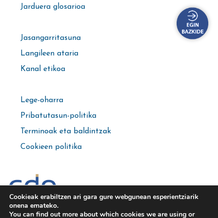
Jarduera glosarioa
Jasangarritasuna
Langileen ataria
Kanal etikoa
Lege-oharra
Pribatutasun-politika
Terminoak eta baldintzak
Cookieen politika
Cookieak erabiltzen ari gara gure webgunean esperientziarik
Kirol-zentroen kudeaketa
onena emateko.
You can find out more about which cookies we are using or