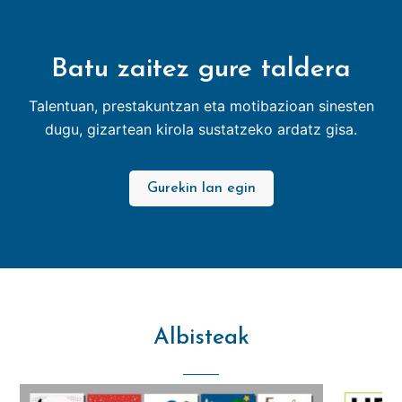
Batu zaitez gure taldera
Talentuan, prestakuntzan eta motibazioan sinesten
dugu, gizartean kirola sustatzeko ardatz gisa.
Gurekin lan egin
Albisteak