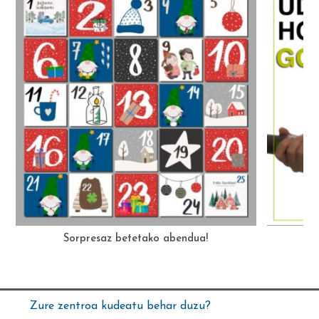
Sorpresaz betetako abendua!
Zure zentroa kudeatu behar duzu?