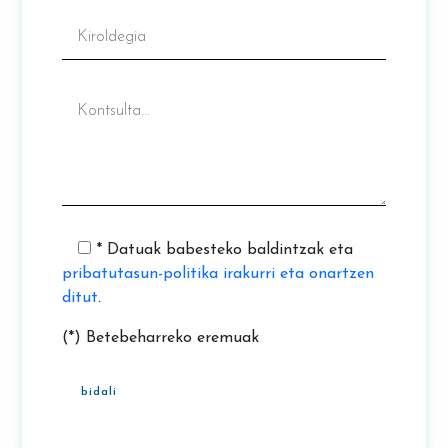
* Datuak babesteko baldintzak eta
pribatutasun-politika irakurri eta onartzen
ditut
.
(*) Betebeharreko eremuak