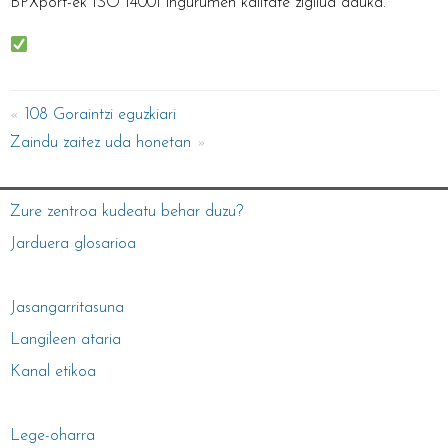
BPXport-ek ISO 14001 ingurumen kalitate zigilua dauka.
108 Goraintzi eguzkiari
Zaindu zaitez uda honetan
Zure zentroa kudeatu behar duzu?
Jarduera glosarioa
Jasangarritasuna
Langileen ataria
Kanal etikoa
Lege-oharra