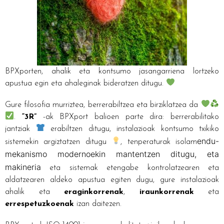
BPXporten, ahalik eta kontsumo jasangarriena lortzeko
apustua egin eta ahaleginak bideratzen ditugu.
Gure filosofia murriztea, berrerabiltzea eta birziklatzea da
.
“3R”
-ak BPXport balioen parte dira: berrerabilitako
jantziak
erabiltzen ditugu, instalazioak kontsumo txikiko
endu-
sistemekin argiztatzen ditugu
, tenperaturak isolam
mekanismo modernoekin mantentzen ditugu, eta
makineria
eta sistemak etengabe kontrolatzearen eta
aldatzearen aldeko apustua egiten dugu, gure instalazioak
ahalik eta
eraginkorrenak
,
iraunkorrenak
eta
errespetuzkoenak
izan daitezen.