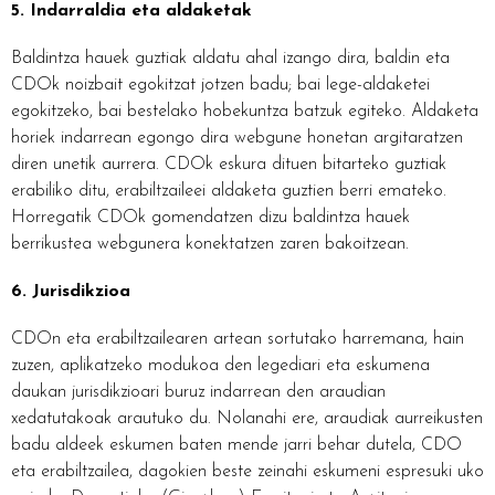
5. Indarraldia eta aldaketak
Baldintza hauek guztiak aldatu ahal izango dira, baldin eta
CDOk noizbait egokitzat jotzen badu; bai lege-aldaketei
egokitzeko, bai bestelako hobekuntza batzuk egiteko. Aldaketa
horiek indarrean egongo dira webgune honetan argitaratzen
diren unetik aurrera. CDOk eskura dituen bitarteko guztiak
erabiliko ditu, erabiltzaileei aldaketa guztien berri emateko.
Horregatik CDOk gomendatzen dizu baldintza hauek
berrikustea webgunera konektatzen zaren bakoitzean.
6. Jurisdikzioa
CDOn eta erabiltzailearen artean sortutako harremana, hain
zuzen, aplikatzeko modukoa den legediari eta eskumena
daukan jurisdikzioari buruz indarrean den araudian
xedatutakoak arautuko du. Nolanahi ere, araudiak aurreikusten
badu aldeek eskumen baten mende jarri behar dutela, CDO
eta erabiltzailea, dagokien beste zeinahi eskumeni espresuki uko