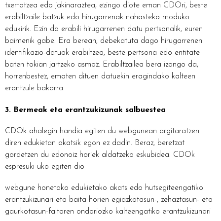
txertatzea edo jakinaraztea, ezingo diote eman CDOri, beste
erabiltzaile batzuk edo hirugarrenak nahasteko moduko
edukirik. Ezin da erabili hirugarrenen datu pertsonalik, euren
baimenik gabe. Era berean, debekatuta dago hirugarrenen
identifikazio-datuak erabiltzea, beste pertsona edo entitate
baten tokian jartzeko asmoz. Erabiltzailea bera izango da,
horrenbestez, ematen dituen datuekin eragindako kalteen
erantzule bakarra.
3. Bermeak eta erantzukizunak salbuestea
CDOk ahalegin handia egiten du webgunean argitaratzen
diren edukietan akatsik egon ez dadin. Beraz, beretzat
gordetzen du edonoiz horiek aldatzeko eskubidea. CDOk
espresuki uko egiten dio
webgune honetako edukietako akats edo hutsegiteengatiko
erantzukizunari eta baita horien egiazkotasun-, zehaztasun- eta
gaurkotasun-faltaren ondoriozko kalteengatiko erantzukizunari