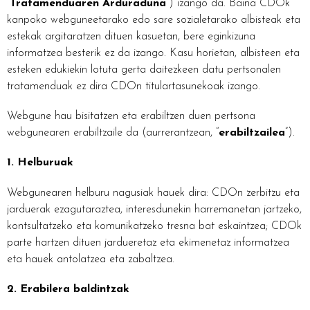
“
Tratamenduaren Arduraduna
”) izango da. Baina CDOk
kanpoko webguneetarako edo sare sozialetarako albisteak eta
estekak argitaratzen dituen kasuetan, bere eginkizuna
informatzea besterik ez da izango. Kasu horietan, albisteen eta
esteken edukiekin lotuta gerta daitezkeen datu pertsonalen
tratamenduak ez dira CDO
n titulartasunekoak izango.
Webgune hau bisitatzen eta erabiltzen duen pertsona
webgunearen erabiltzaile da (aurrerantzean, “
erabiltzailea
”).
1. Helburuak
Webgunearen helburu nagusiak hauek dira: CDOn zerbitzu eta
jarduerak ezagutaraztea, interesdunekin harremanetan jartzeko,
kontsultatzeko eta komunikatzeko tresna bat eskaintzea; CDOk
parte hartzen dituen jardueretaz eta ekimenetaz informatzea
eta hauek antolatzea eta zabaltzea.
2. Erabilera baldintzak