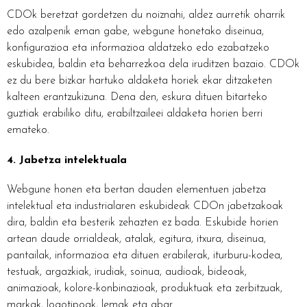
CDOk beretzat gordetzen du noiznahi, aldez aurretik oharrik
edo azalpenik eman gabe, webgune honetako diseinua,
konfigurazioa eta informazioa aldatzeko edo ezabatzeko
eskubidea, baldin eta beharrezkoa dela iruditzen bazaio. CDOk
ez du bere bizkar hartuko aldaketa horiek ekar ditzaketen
kalteen erantzukizuna. Dena den, eskura dituen bitarteko
guztiak erabiliko ditu, erabiltzaileei aldaketa horien berri
emateko.
4. Jabetza intelektuala
Webgune honen eta bertan dauden elementuen jabetza
intelektual eta industrialaren eskubideak CDOn jabetzakoak
dira, baldin eta besterik zehazten ez bada. Eskubide horien
artean daude orrialdeak, atalak, egitura, itxura, diseinua,
pantailak, informazioa eta dituen erabilerak, iturburu-kodea,
testuak, argazkiak, irudiak, soinua, audioak, bideoak,
animazioak, kolore-konbinazioak, produktuak eta zerbitzuak,
markak, logotipoak, lemak eta abar.