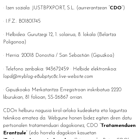
· Izen soziala: JUSTBPXPORT, S.L. (aurrerantzean “
CDO
”)
· I.F.Z.:
B01801745
· Helbidea: Gurutzegi 12, 1. solairua, 8. lokala (Belartza
Poligonoa)
· Herria: 20018 Donostia / San Sebastián (Gipuzkoa)
· Telefono zenbakia: 943672459 · Helbide elektronikoa:
lopd@myblog-e8ubptyc8c.live-website.com
· Gipuzkoako Merkataritza Erregistroan inskribatua 2220
liburukian, 81 folioan, SS-26867 orrian.
CDOn helburu nagusia kirol-arloko kudeaketa eta laguntza
teknikoa ematea da. Webgune honen bidez egiten diren datu
pertsonalen tratamenduari dagokionez, CDO “
Tratamenduen
Erantzule
” (edo horrela dagokion kasuetan