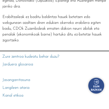
eginda, Donostiako (Gipuzkoa) Epaitegi eta Auzitegien menpe
jarriko dira.
Erabiltzaileak ez baditu baldintza hauek betetzen edo
webgunean azaltzen diren edukien okerreko erabilera egiten
badu, CDOk Zuzenbideak ematen dizkion neurri zibilak eta
penalak (ekonomikoak barne) hartuko ditu ez-betetze hauek
zigortzeko.
Zure zentroa kudeatu behar duzu?
Jarduera glosarioa
Jasangarritasuna
Langileen ataria
Kanal etikoa