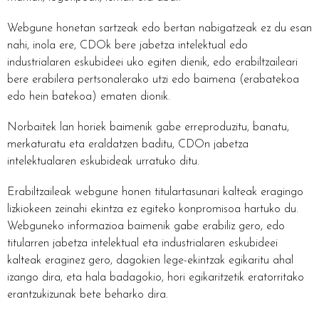
Webgune honetan sartzeak edo bertan nabigatzeak ez du esan
nahi, inola ere, CDOk bere jabetza intelektual edo
industrialaren eskubideei uko egiten dienik, edo erabiltzaileari
bere erabilera pertsonalerako utzi edo baimena (erabatekoa
edo hein batekoa) ematen dionik.
Norbaitek lan horiek baimenik gabe erreproduzitu, banatu,
merkaturatu eta eraldatzen baditu, CDOn jabetza
intelektualaren eskubideak urratuko ditu.
Erabiltzaileak webgune honen titulartasunari kalteak eragingo
lizkiokeen zeinahi ekintza ez egiteko konpromisoa hartuko du.
Webguneko informazioa baimenik gabe erabiliz gero, edo
titularren jabetza intelektual eta industrialaren eskubideei
kalteak eraginez gero, dagokien lege-ekintzak egikaritu ahal
izango dira, eta hala badagokio, hori egikaritzetik eratorritako
erantzukizunak bete beharko dira.