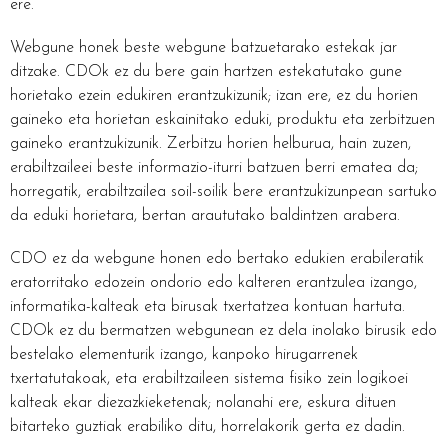
ere.
Webgune honek beste webgune batzuetarako estekak jar
ditzake. CDOk ez du bere gain hartzen estekatutako gune
horietako ezein edukiren erantzukizunik; izan ere, ez du horien
gaineko eta horietan eskainitako eduki, produktu eta zerbitzuen
gaineko erantzukizunik. Zerbitzu horien helburua, hain zuzen,
erabiltzaileei beste informazio-iturri batzuen berri ematea da;
horregatik, erabiltzailea soil-soilik bere erantzukizunpean sartuko
da eduki horietara, bertan araututako baldintzen arabera.
CDO ez da webgune honen edo bertako edukien erabileratik
eratorritako edozein ondorio edo kalteren erantzulea izango,
informatika-kalteak eta birusak txertatzea kontuan hartuta.
CDOk ez du bermatzen webgunean ez dela inolako birusik edo
bestelako elementurik izango, kanpoko hirugarrenek
txertatutakoak, eta erabiltzaileen sistema fisiko zein logikoei
kalteak ekar diezazkieketenak; nolanahi ere, eskura dituen
bitarteko guztiak erabiliko ditu, horrelakorik gerta ez dadin.