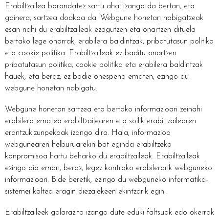
Erabiltzailea borondatez sartu ahal izango da bertan, eta
gainera, sartzea doakoa da. Webgune honetan nabigatzeak
esan nahi du erabiltzaileak ezagutzen eta onartzen dituela
bertako lege oharrak, erabilera baldintzak, pribatutasun politika
eta cookie politika. Erabiltzaileak ez baditu onartzen
pribatutasun politika, cookie politika eta erabilera baldintzak
hauek, eta beraz, ez badie onespena ematen, ezingo du
webgune honetan nabigatu.
Webgune honetan sartzea eta bertako informazioari zeinahi
erabilera ematea erabiltzailearen eta soilik erabiltzailearen
erantzukizunpekoak izango dira. Hala, informazioa
webgunearen helburuarekin bat eginda erabiltzeko
konpromisoa hartu beharko du erabiltzaileak. Erabiltzaileak
ezingo dio eman, beraz, legez kontrako erabilerarik webguneko
informazioari. Bide beretik, ezingo du webguneko informatika-
sistemei kaltea eragin diezaiekeen ekintzarik egin.
Erabiltzaileek galarazita izango dute eduki faltsuak edo okerrak