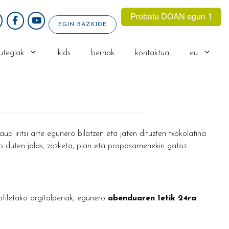
EGIN BAZKIDE
utegiak
kids
berriak
kontaktua
eu
a iritsi arte egunero bilatzen eta jaten dituzten txokolatina
o duten jolas, zozketa, plan eta proposamenekin gatoz.
filetako argitalpenak, egunero
abenduaren 1etik 24ra