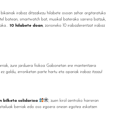
 bikainak irabaz ditzazkezu hilabete osoan zehar argitaratuko
tel batean, smartwatch bat, musikal baterako sarrera batzuk,
aka...
10 hilabete doan
, zorioneko 10 irabazlerentzat irabaz
rriak, zure jarduera fisikoa Gabonetan ere mantentzera
z galdu, erronketan parte hartu eta opariak irabaz itzazu!
n bilketa solidarioa
, zuen kirol-zentroko harreran
ostailuak berriak edo oso egoera onean egotea eskatzen