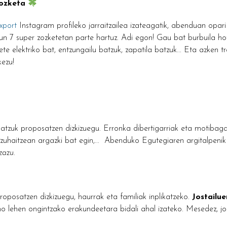
zozketa
port
Instagram profileko jarraitzailea izateagatik, abenduan opari
un 7 super zozketetan parte hartuz. Adi egon! Gau bat burbuila ho
ete elektriko bat, entzungailu batzuk, zapatila batzuk... Eta azken tr
ezu!
tzuk proposatzen dizkizuegu. Erronka dibertigarriak eta motibaga
haitzean argazki bat egin,... Abenduko Egutegiaren argitalpenik e
ezazu.
oposatzen dizkizuegu, haurrak eta familiak inplikatzeko.
Jostailue
o lehen ongintzako erakundeetara bidali ahal izateko. Mesedez, j