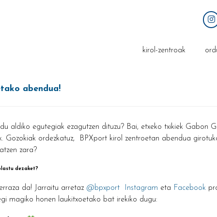
kirol-zentroak
ord
etako abendua!
u aldiko egutegiak ezagutzen dituzu? Bai, etxeko txikiek Gabon Gau
k. Gozokiak ordezkatuz, BPXport kirol zentroetan abendua girotuk
atzen zara?
olastu dezaket?
rraza da! Jarraitu arretaz
@bpxport
Instagram
eta
Facebook
pro
gi magiko honen laukitxoetako bat irekiko dugu: