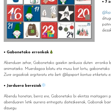
• 7 
@bpx
ditug
patin
dezak
• Gabonetako erronkak
Abenduan zehar, Gabonetako gaiekin zerikusia duten erronka ba
animatzeko. Muerdagoa bilatu eta musu bat lortu, gabonetako zu
Zure argazkiak argitaratu eta beti @bpxport kontua etiketatu 
• Jarduera bereziak
Abendu honetan, berriz ere, Gabonetako bi ekintza maitagarri pr
abenduaren 1etik aurrera entregatu daitezkeenak, Gabonak bain
dizuegu.