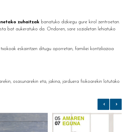
netako zuhaitzak
banatuko dizkiegu gure kirol zentroetan.
lista bat aukeratuko da. Ondoren, sare sozialetan lehiatuko
oak eskaintzen ditugu oporretan, familiei kontziliazioa
ekin, osasunarekin eta, jakina, jarduera fisikoarekin lotutako