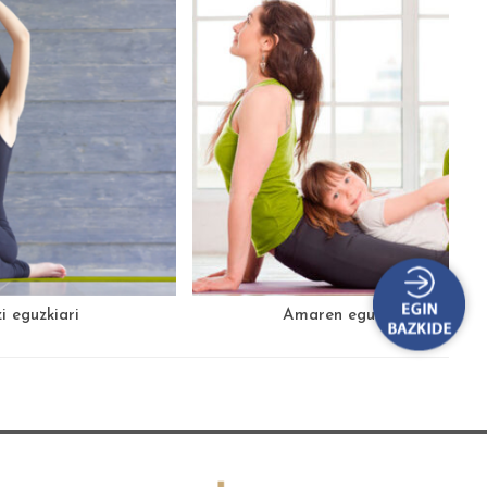
i eguzkiari
Amaren egun zoriontsua