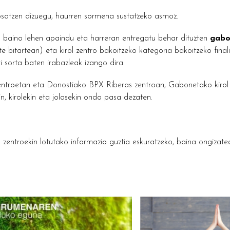
satzen dizuegu, haurren sormena sustatzeko asmoz.
 baino lehen apaindu eta harreran entregatu behar dituzten
gabo
rte bitartean) eta kirol zentro bakoitzeko kategoria bakoitzeko fina
ri sorta baten irabazleak izango dira.
etan eta Donostiako BPX Riberas zentroan, Gabonetako kirol txok
in, kirolekin eta jolasekin ondo pasa dezaten.
n zentroekin lotutako informazio guztia eskuratzeko, baina ongizatear