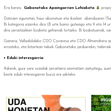
Era berea,
Gabonetako Apaingarrien Lehiaketa
propo
Datozen egunetan, haur abonatuei eta ikasleei abenduaren 15a
Bi kategoria ezarriko dira (8 urte baino gutxiago eta 9 eta 14 u
dira jarraitzaileen bozketa gehienak lortzeko. Bi bozkatuenak, sa
Gainera, Valladolideko CDO Covaresa eta CDO Almendrera zentro
errazteko, eta bitartean txikiek Gabonetako jarduerekin, tailerrek
• Eduki interesgarria
Azkenik, gure sare sozialak jarraitzera animatzen zaituztegu, zue
beste eduki interesgarriei buruz ere jakiteko.