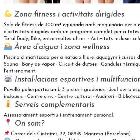
Zona fitness i activitats dirigides
Sala de fitness de 400 m² equipada amb maquinària per a en
d’activitats dirigides amb un programa complet per a totes 
Total Body, Bike, entre moltes altres.
· Activitats incloses a
Àrea d’aigua i zona wellness
Piscina climatitzada per a natació lliure, aquagym i cursos d
Sauna
· Bany de vapor
· Circuit de dutxes
· Gandules tèrmiq
l’entrenament.
Instal·lacions esportives i multifunci
Pavelló poliesportiu amb 3 pistes i graderies, ideal per a es
inclouen:
· Centre cívic
· Centre cultural
· Auditori
· Bibliotec
Serveis complementaris
Assessorament esportiu i entrenament personal.
On som?
Carrer dels Cintaires, 32, 08242 Manresa (Barcelona)