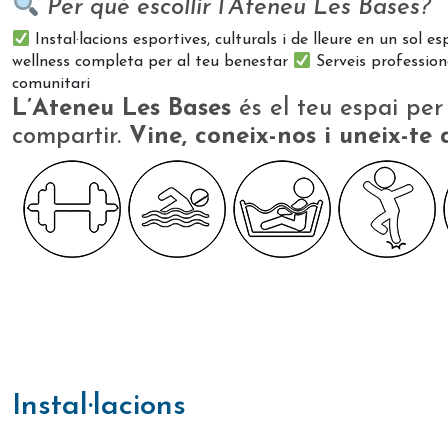
Per què escollir l’Ateneu Les Bases?
​ Instal·lacions esportives, culturals i de lleure en un sol es
wellness completa per al teu benestar
​ Serveis professi
comunitari
L’Ateneu Les Bases
és el teu espai per 
compartir.
Vine, coneix-nos i uneix-te
instal·lacions