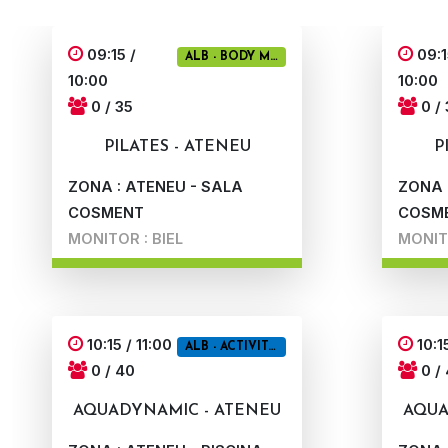
09:15 /
09:1
ALB - BODY MIND
10:00
10:00
0 / 35
0 / 
PILATES - ATENEU
P
ZONA : ATENEU - SALA
ZONA 
COSMENT
COSM
MONITOR : BIEL
MONIT
10:15 / 11:00
10:15
ALB - ACTIVITATS AIGUA
0 / 40
0 /
AQUADYNAMIC - ATENEU
AQUA