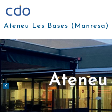
Vés
al
contingut
Ateneu Les Bases (Manresa)
Ateneu