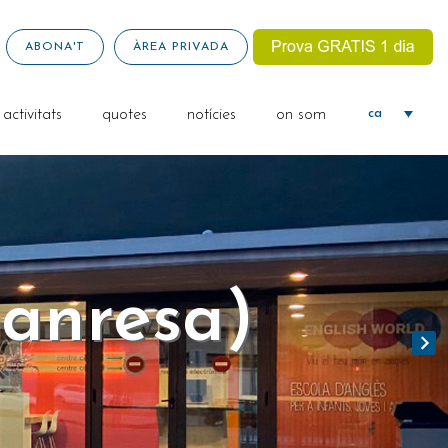
ABONA'T
ÀREA PRIVADA
activitats
quotes
notícies
on som
ca
anresa)