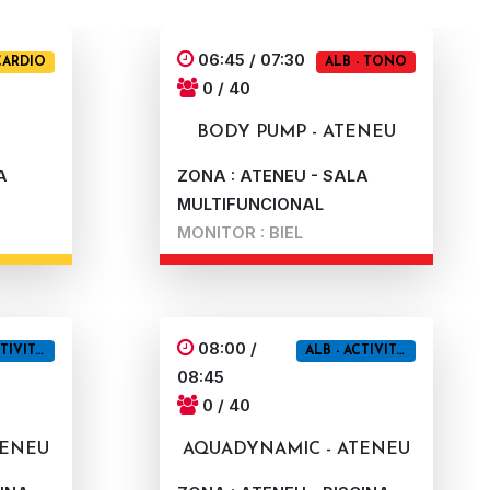
06:45 / 07:30
 CARDIO
ALB - TONO
0 / 40
U
BODY PUMP - ATENEU
A
ZONA : ATENEU - SALA
MULTIFUNCIONAL
MONITOR : BIEL
08:00 /
ALB - ACTIVITATS AIGUA
ALB - ACTIVITATS AIGUA
08:45
0 / 40
TENEU
AQUADYNAMIC - ATENEU