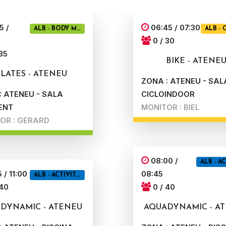
5 /
06:45 / 07:30
ALB - BODY MIND
ALB -
0 / 30
35
BIKE - ATENE
ILATES - ATENEU
ZONA : ATENEU - SAL
: ATENEU - SALA
CICLOINDOOR
ENT
MONITOR : BIEL
OR : GERARD
08:00 /
 / 11:00
08:45
ALB - ACTIVITATS AIGUA
 40
0 / 40
DYNAMIC - ATENEU
AQUADYNAMIC - A