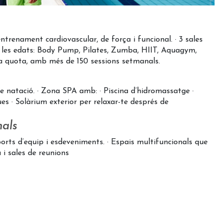
trenament cardiovascular, de força i funcional.
· 3 sales
les edats:
Body Pump, Pilates, Zumba, HIIT, Aquagym,
 la quota, amb més de 150 sessions setmanals.
e natació.
· Zona SPA amb:
· Piscina d’hidromassatge
·
ues
· Solàrium exterior per relaxar-te després de
onals
ports d’equip i esdeveniments.
· Espais multifuncionals que
a i sales de reunions