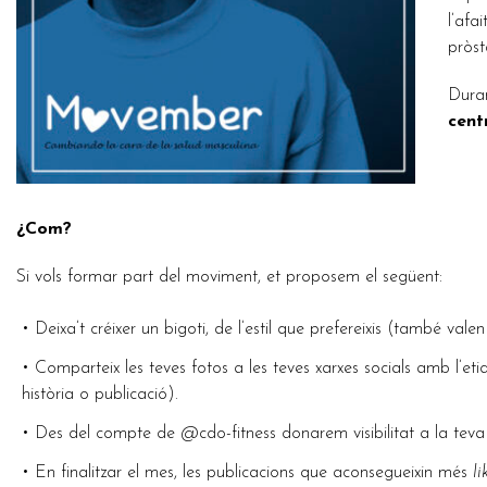
l’afa
pròst
Duran
cent
¿Com?
Si vols formar part del moviment, et proposem el següent:
•
Deixa’t créixer un bigoti, de l’estil que prefereixis (també valen
•
Comparteix les teves fotos a les teves xarxes socials amb l’
història o publicació).
•
Des del compte de @cdo-fitness donarem visibilitat a la teva 
•
En finalitzar el mes, les publicacions que aconsegueixin més
li