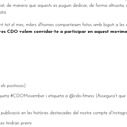
itat, de manera que aquests es puguin dedicar, de forma altruista,
ata.
t tot el mes, milers d'homes comparteixen fotos amb bigoti a les x
res CDO volem convidar-te a participar en aquest moviment 
 els postissos).
etiqueta #CDOMovember i etiqueta a @cdo-fitness (Assegura’t que e
publicació en les històries destacades del nostre compte d’Instagr
kes
tindran premi.