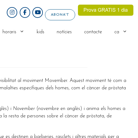
ABONA'T
horaris
kids
notícies
contacte
ca
 visibilitat al moviment Movember. Aquest moviment té com a
 malalties específiques dels homes, com el càncer de pròstata
glès) i
November
(novembre en anglès) i anima els homes a
 a la resta de persones sobre el càncer de pròstata, de
es destinen a barberies, rasclets i altres materials per a