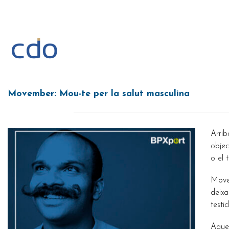
Vés
al
contingut
Movember: Mou-te per la salut masculina
Arrib
objec
o el t
Move
deixa
testi
Aques