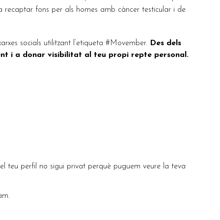
 a recaptar fons per als homes amb càncer testicular i de
arxes socials utilitzant l’etiqueta #Movember.
Des dels
i a donar visibilitat al teu propi repte personal.
l teu perfil no sigui privat perquè puguem veure la teva
am.