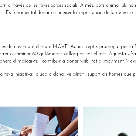
orn a través de les teves xarxes socials. A més, pots animar els ho
. És fonamental donar a conèixer la importància de la detecció pre
es de novembre el repte MOVE. Aquest repte, promogut per la Fu
órrer o caminar 60 quilòmetres al llarg de tot el mes. Aquesta xi
nera d’implicar-te i contribuir a donar visibilitat al moviment Mov
a teva iniciativa i ajuda a donar visibilitat i suport als homes que 