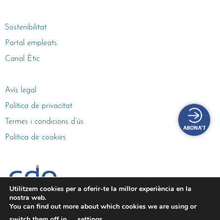
Sostenibilitat
Portal empleats
Canal Ètic
Avís legal
Política de privacitat
Termes i condicions d’ús
Política de cookies
Utilitzem cookies per a oferir-te la millor experiència en la
nostra web.
Gestió de centres esportius
You can find out more about which cookies we are using or
switch them off in
settings
.