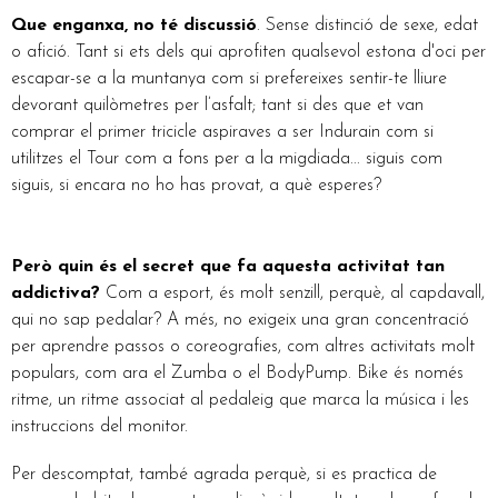
Que enganxa, no té discussió
. Sense distinció de sexe, edat
o afició. Tant si ets dels qui aprofiten qualsevol estona d'oci per
escapar-se a la muntanya com si prefereixes sentir-te lliure
devorant quilòmetres per l’asfalt; tant si des que et van
comprar el primer tricicle aspiraves a ser Indurain com si
utilitzes el Tour com a fons per a la migdiada... siguis com
siguis, si encara no ho has provat, a què esperes?
Però quin és el secret que fa aquesta activitat tan
addictiva?
Com a esport, és molt senzill, perquè, al capdavall,
qui no sap pedalar? A més, no exigeix una gran concentració
per aprendre passos o coreografies, com altres activitats molt
populars, com ara el Zumba o el BodyPump. Bike és només
ritme, un ritme associat al pedaleig que marca la música i les
instruccions del monitor.
Per descomptat, també agrada perquè, si es practica de