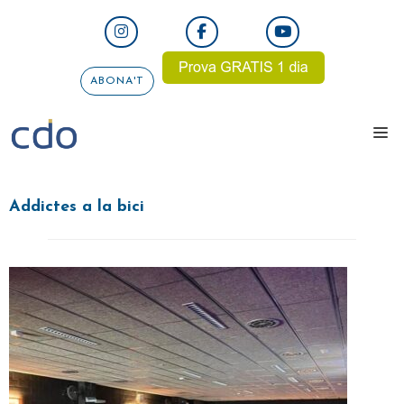
Vés
al
contingut
ABONA'T
me
Addictes a la bici