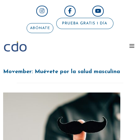
Saltar
al
contenido
ABÓNATE
me
Movember: Muévete por la salud masculina