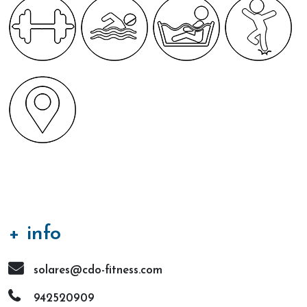
+ info
solares@cdo-fitness.com
942520909