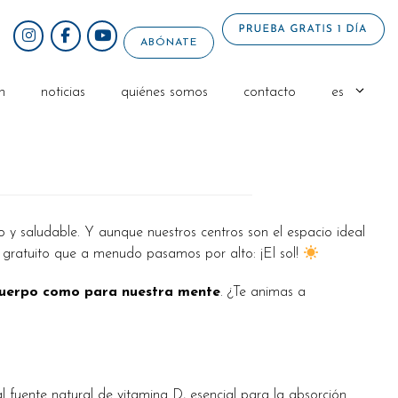
ABÓNATE
n
noticias
quiénes somos
contacto
es
o y saludable. Y aunque nuestros centros son el espacio ideal
y gratuito que a menudo pasamos por alto: ¡El sol!
 cuerpo como para nuestra mente
. ¿Te animas a
al fuente natural de vitamina D, esencial para la absorción