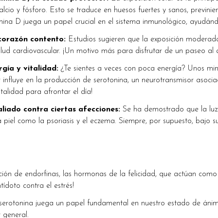
alcio y fósforo. Esto se traduce en huesos fuertes y sanos, previ
mina D juega un papel crucial en el sistema inmunológico, ayudán
corazón contento:
Estudios sugieren que la exposición moderada 
alud cardiovascular. ¡Un motivo más para disfrutar de un paseo al ai
gía y vitalidad:
¿Te sientes a veces con poca energía? Unos minu
r influye en la producción de serotonina, un neurotransmisor asoci
italidad para afrontar el día!
aliado contra ciertas afecciones:
Se ha demostrado que la luz 
a piel como la psoriasis y el eczema. Siempre, por supuesto, bajo s
ación de endorfinas, las hormonas de la felicidad, que actúan com
tídoto contra el estrés!
rotonina juega un papel fundamental en nuestro estado de ánimo.
 general.