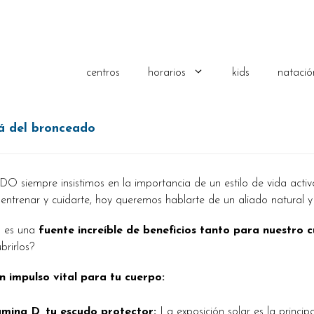
centros
horarios
kids
natació
á del bronceado
O siempre insistimos en la importancia de un estilo de vida activ
entrenar y cuidarte, hoy queremos hablarte de un aliado natural 
l es una
fuente increíble de beneficios tanto para nuestro
brirlos?
 impulso vital para tu cuerpo:
amina D, tu escudo protector:
La exposición solar es la princip