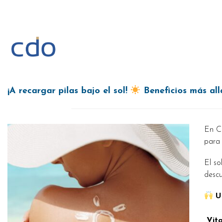
Saltar
al
contenido
¡A recargar pilas bajo el sol!
Beneficios más all
En CD
para 
El so
descu
Un
Vit