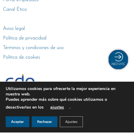
Portal empleados
Canal Ético
Aviso legal
Política de privacidad
Términos y condiciones de uso
Política de cookies
Utilizamos cookies para ofrecerte la mejor experiencia en
nuestra web.
Gestión de centros deportivos
Puedes aprender más sobre qué cookies utilizamos o
desactivarlas en los
ajustes
.
Aceptar
Rechazar
Ajustes
© 2026 cdo