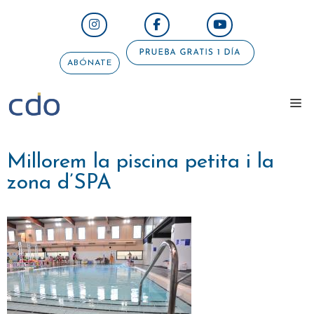
Saltar
al
contenido
ABÓNATE
me
Millorem la piscina petita i la
zona d’SPA