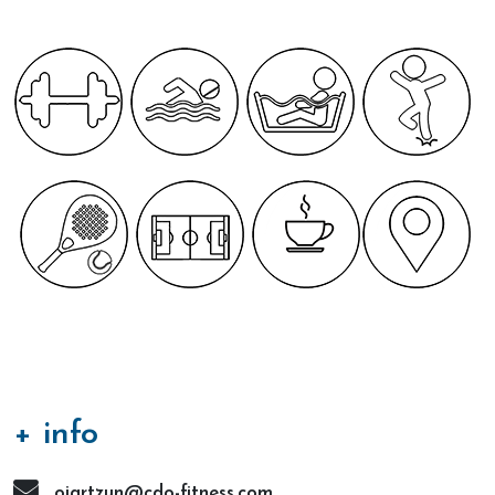
+ info
oiartzun@cdo-fitness.com