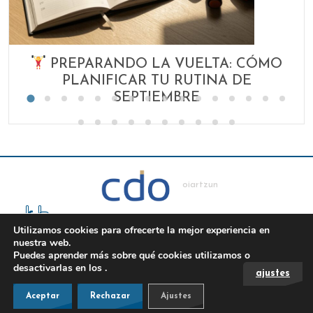
PREPARANDO LA VUELTA: CÓMO
PLANIFICAR TU RUTINA DE
SEPTIEMBRE
oiartzun
Utilizamos cookies para ofrecerte la mejor experiencia en
nuestra web.
TEL: 943492552
Puedes aprender más sobre qué cookies utilizamos o
desactivarlas en los
.
ajustes
BPXPORT OIARTZUN, ELORRONDO KALEA, OYARZUN,
Aceptar
Rechazar
Ajustes
ESPAÑA