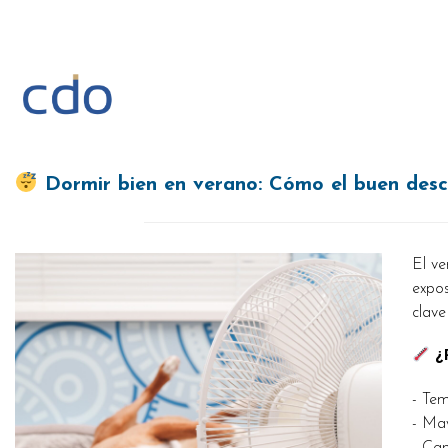
Saltar
al
contenido
Dormir bien en verano: Cómo el buen desc
El ve
expos
clave
¿
- Tem
- May