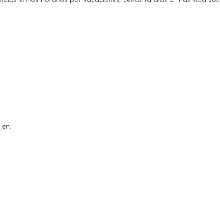
bios en los horarios por vacaciones, cenas tardías o más vida soci
 en: