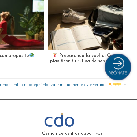
Des
 con propósito
Preparando la vuelta: Cómo
el
planificar tu rutina de septiembre
renamiento en pareja: ¡Motívate mutuamente este verano!
Gestión de centros deportivos