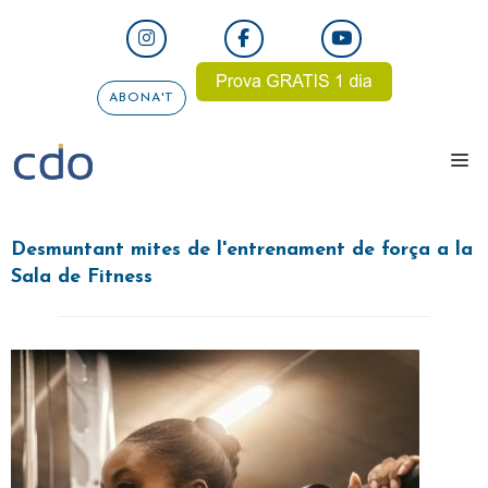
Vés
al
contingut
ABONA'T
me
Desmuntant mites de l'entrenament de força a la
Sala de Fitness