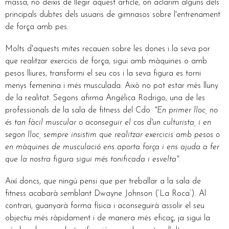
massa, no deixis de llegir aquest article, on aclarim alguns dels
principals dubtes dels usuaris de gimnasos sobre l'entrenament
de força amb pes.
Molts d'aquests mites recauen sobre les dones i la seva por
que realitzar exercicis de força, sigui amb màquines o amb
pesos lliures, transformi el seu cos i la seva figura es torni
menys femenina i més musculada. Això no pot estar més lluny
de la realitat. Segons afirma Angélica Rodrigo, una de les
professionals de la sala de fitness del Cdo:
"En primer lloc, no
és tan fàcil muscular o aconseguir el cos d'un culturista, i en
segon lloc, sempre insistim que realitzar exercicis amb pesos o
en màquines de musculació ens aporta força i ens ajuda a fer
que la nostra figura sigui més tonificada i esvelta".
Així doncs, que ningú pensi que per treballar a la sala de
fitness acabarà semblant Dwayne Johnson (‘La Roca’). Al
contrari, guanyarà forma física i aconseguirà assolir el seu
objectiu més ràpidament i de manera més eficaç, ja sigui la