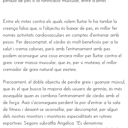
pèrdua de pes o la tonificació muscular, entre d'altres.
Entre els mites contra els quals volem lluitar hi ha també la
creença falsa que, si l'objectiu és baixar de pes, és millor fer
només activitats cardiovasculars en comptes d'entrenar amb
pesos. Per descomptat, el càrdio és molt beneficiós per a la
salut i crema calories, però amb l'entrenament amb pes
podem aconseguir una cosa encara millor per lluitar contra el
greix: crear massa muscular, que és, per si mateixa, el millor
cremador de greix natural que existeix.
Precisament, el doble objectiu de perdre greix i guanyar múscul,
que és el que busca la majoria dels usuaris de gimnàs, és més
assequible quan es combina l'entrenament de càrdio amb el
de força. Això s'aconsegueix perdent la por d'entrar a la sala
de fitness i deixant-se aconsellar, per descomptat, per algun
dels nostres monitors i monitores especialitzats en rutines
esportives. Segons subratlla Angélica:
"Es denomina