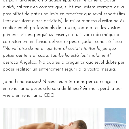
de patir una lesió amb aquest tipus d'entrenament. Davant
d'això, cal tenir en compte que, si bé mai estem exempts de la
possibilitat de patir una lesió en practicar qualsevol esport (fins
i tot executant altres activitats), la millor manera d'evitar-ho és
confiar en els professionals de la sala, sobretot en les vostres
primeres visites, perquè us ensenyin a utilitzar cada màquina
correctament en funció del vostre pes, alçada i condició física.
"No val això de mirar qui tens al costat i imitar-lo, perquè
potser qui tens al costat també ho està fent malament"
,
destaca Angélica. No dubteu a preguntar qualsevol dubte per
poder realitzar un entrenament segur i a la vostra mesura.
Ja no hi ha excuses! Necessiteu més raons per començar a
entrenar amb pesos a la sala de fitness? Anima't, perd la por i
vine a entrenar amb CDO.