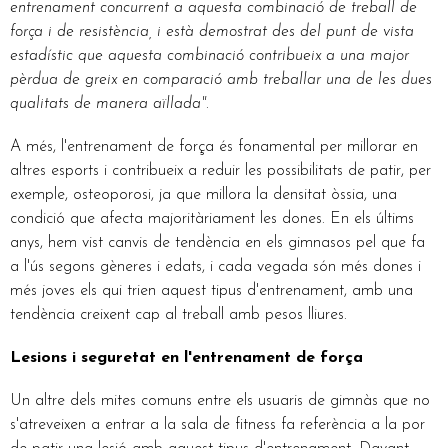
entrenament concurrent a aquesta combinació de treball de
força i de resistència, i està demostrat des del punt de vista
estadístic que aquesta combinació contribueix a una major
pèrdua de greix en comparació amb treballar una de les dues
qualitats de manera aïllada".
A més, l'entrenament de força és fonamental per millorar en
altres esports i contribueix a reduir les possibilitats de patir, per
exemple, osteoporosi, ja que millora la densitat òssia, una
condició que afecta majoritàriament les dones. En els últims
anys, hem vist canvis de tendència en els gimnasos pel que fa
a l'ús segons gèneres i edats, i cada vegada són més dones i
més joves els qui trien aquest tipus d'entrenament, amb una
tendència creixent cap al treball amb pesos lliures.
Lesions i seguretat en l'entrenament de força
Un altre dels mites comuns entre els usuaris de gimnàs que no
s'atreveixen a entrar a la sala de fitness fa referència a la por