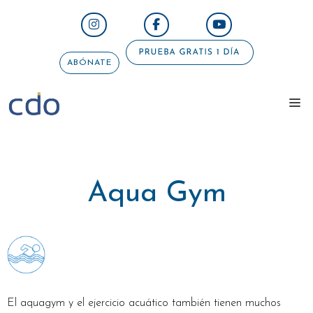
Saltar
al
contenido
ABÓNATE
me
Aqua Gym
El aquagym y el ejercicio acuático también tienen muchos