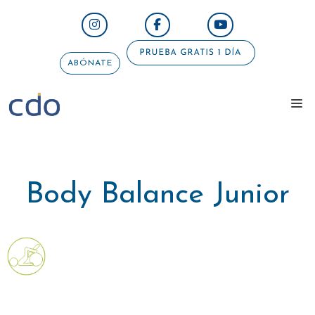
Saltar
al
contenido
ABÓNATE
me
Body Balance Junior