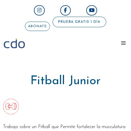
Saltar
al
contenido
ABÓNATE
me
Fitball Junior
Trabajo sobre un Fitball que Permite fortalecer la musculatura