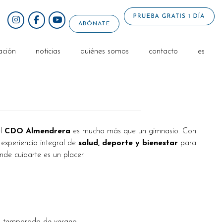
ABÓNATE
ación
noticias
quiénes somos
contacto
es
el
CDO Almendrera
es mucho más que un gimnasio. Con
 experiencia integral de
salud, deporte y bienestar
para
nde cuidarte es un placer.