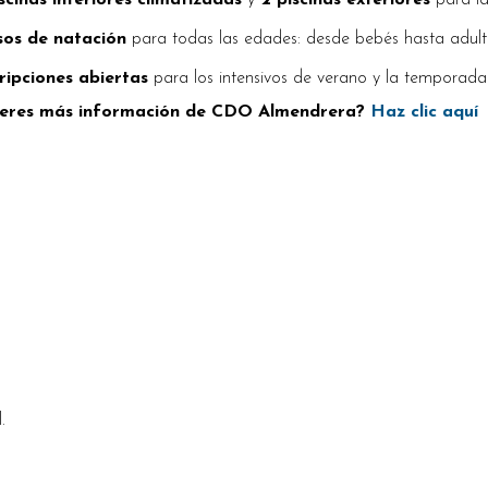
scinas interiores climatizadas
y
2 piscinas exteriores
para la
sos de natación
para todas las edades: desde bebés hasta adult
ripciones abiertas
para los intensivos de verano y la temporada
eres más información de CDO Almendrera?
Haz clic aquí
.