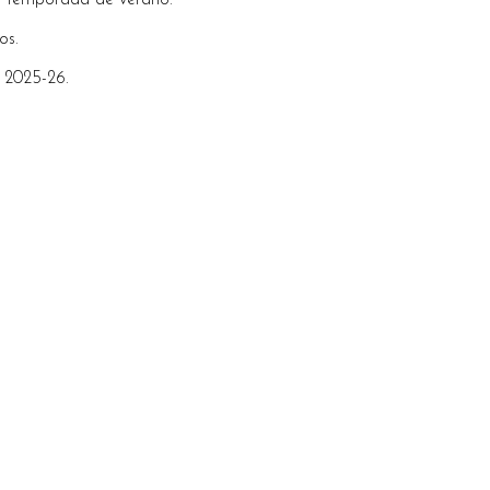
 temporada de verano.
os.
 2025-26.