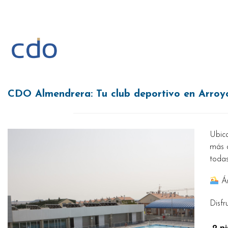
Saltar
al
contenido
CDO Almendrera: Tu club deportivo en Arro
Ubic
más
todas
Ár
Disfr